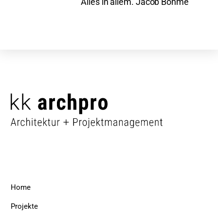
Alles in allem. Jacob Böhme
Back
To
Top
Home
Projekte